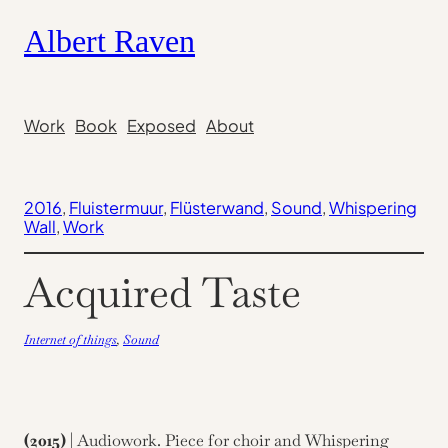
Skip
Albert Raven
to
content
Work
Book
Exposed
About
2016
, 
Fluistermuur
, 
Flüsterwand
, 
Sound
, 
Whispering
Wall
, 
Work
Acquired Taste
Internet of things
, 
Sound
(2015)
| Audiowork. Piece for choir and Whispering